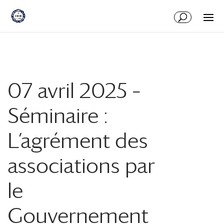
Aller
Aller
au
à
contenu
la
principal
navigation
07 avril 2025 –
Séminaire :
L’agrément des
associations par
le
Gouvernement