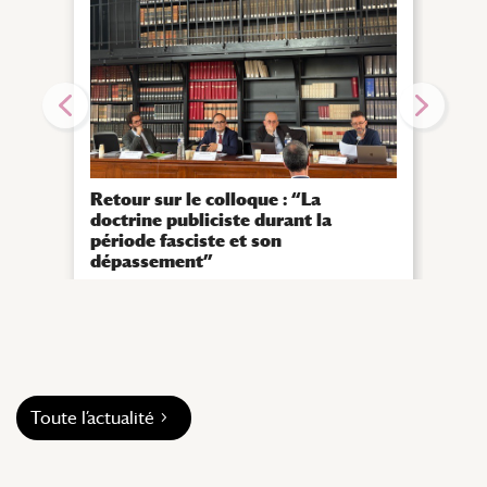
Appe
conf
et s
Retour sur le colloque : “La
|
Droi
doctrine publiciste durant la
période fasciste et son
dépassement”
|
Droit
Toute l’actualité