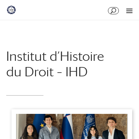
Aller
Aller
au
à
contenu
la
principal
navigation
Institut d’Histoire
du Droit – IHD